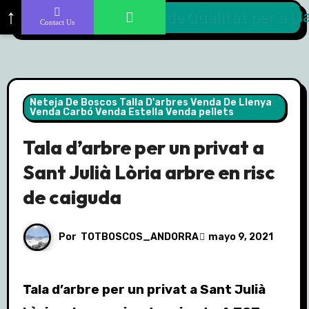
Skip
↑
Contact Us
to
content
Neteja De Boscos Talla D'arbres Venda De Llenya
Venda Carbó Venda Estella Venda pellets
Tala d’arbre per un privat a
Sant Julià Lòria arbre en risc
de caiguda
Por
TOTBOSCOS_ANDORRA
mayo 9, 2021
Tala d’arbre per un privat a Sant Julià