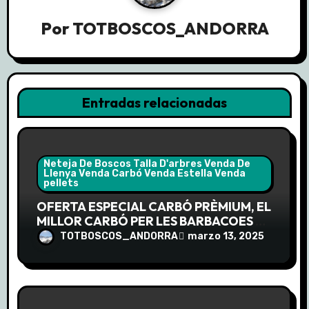
ó
Por
TOTBOSCOS_ANDORRA
n
d
Entradas relacionadas
e
e
n
Neteja De Boscos Talla D'arbres Venda De
Llenya Venda Carbó Venda Estella Venda
pellets
t
OFERTA ESPECIAL CARBÓ PRÈMIUM, EL
r
MILLOR CARBÓ PER LES BARBACOES DE
LA PRIMAVERA
TOTBOSCOS_ANDORRA
marzo 13, 2025
a
d
a