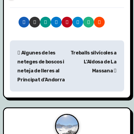
N
Algunes de les
Treballs silvícoles a
a
neteges de boscos i
L’Aldosa de La
v
neteja de lleres al
Massana
Principat d’Andorra
e
g
a
c
i