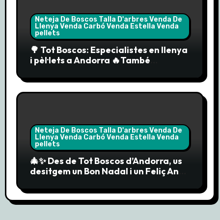
Neteja De Boscos Talla D'arbres Venda De
Llenya Venda Carbó Venda Estella Venda
pellets
🌳 Tot Boscos: Especialistes en llenya
i pèl·lets a Andorra 🔥També
comercialitzem els pèl·lets “Enerbío”
Neteja De Boscos Talla D'arbres Venda De
Llenya Venda Carbó Venda Estella Venda
pellets
🎄✨ Des de Tot Boscos d’Andorra, us
desitgem un Bon Nadal i un Feliç Any
Nou 2025! 🎉🔥