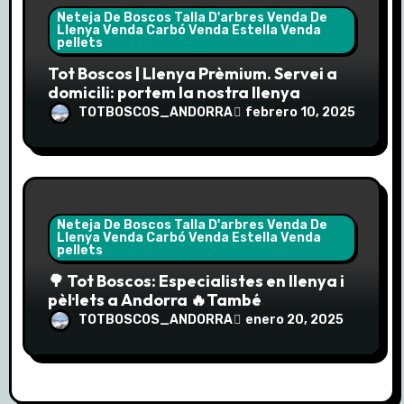
Neteja De Boscos Talla D'arbres Venda De
s
Llenya Venda Carbó Venda Estella Venda
pellets
Tot Boscos | Llenya Prèmium. Servei a
domicili: portem la nostra llenya
prèmium directament a la teva porta.
TOTBOSCOS_ANDORRA
febrero 10, 2025
Neteja De Boscos Talla D'arbres Venda De
Llenya Venda Carbó Venda Estella Venda
pellets
🌳 Tot Boscos: Especialistes en llenya i
pèl·lets a Andorra 🔥També
comercialitzem els pèl·lets “Enerbío”
TOTBOSCOS_ANDORRA
enero 20, 2025