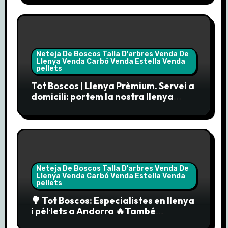
Neteja De Boscos Talla D'arbres Venda De
Llenya Venda Carbó Venda Estella Venda
pellets
Tot Boscos | Llenya Prèmium. Servei a
domicili: portem la nostra llenya
prèmium directament a la teva
porta.
Neteja De Boscos Talla D'arbres Venda De
Llenya Venda Carbó Venda Estella Venda
pellets
🌳 Tot Boscos: Especialistes en llenya
i pèl·lets a Andorra 🔥També
comercialitzem els pèl·lets “Enerbío”