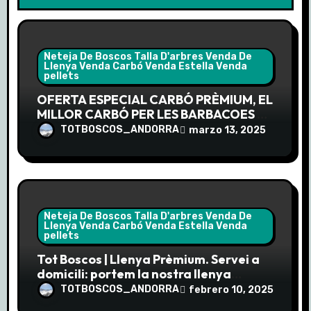
t
r
a
Neteja De Boscos Talla D'arbres Venda De
Llenya Venda Carbó Venda Estella Venda
pellets
d
OFERTA ESPECIAL CARBÓ PRÈMIUM, EL
a
MILLOR CARBÓ PER LES BARBACOES DE
LA PRIMAVERA
TOTBOSCOS_ANDORRA
marzo 13, 2025
s
Neteja De Boscos Talla D'arbres Venda De
Llenya Venda Carbó Venda Estella Venda
pellets
Tot Boscos | Llenya Prèmium. Servei a
domicili: portem la nostra llenya
prèmium directament a la teva porta.
TOTBOSCOS_ANDORRA
febrero 10, 2025