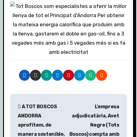
N
A TOT BOSCOS
L’empresa
a
ANDORRA
adjudicatària, Avet
v
aprofitem, de
Negre (Tots
manera sostenible,
Boscos) compta amb