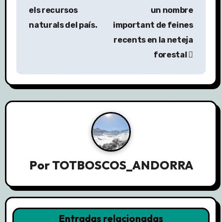
e
els recursos
un nombre
g
naturals del país.
important de feines
a
recents en la neteja
forestal
c
i
ó
n
d
e
Por
TOTBOSCOS_ANDORRA
e
n
Entradas relacionadas