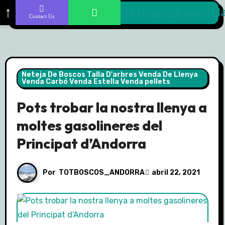
Skip
↑
Contact Us
to
content
Neteja De Boscos Talla D'arbres Venda De Llenya
Venda Carbó Venda Estella Venda pellets
Pots trobar la nostra llenya a
moltes gasolineres del
Principat d’Andorra
Por
TOTBOSCOS_ANDORRA
abril 22, 2021