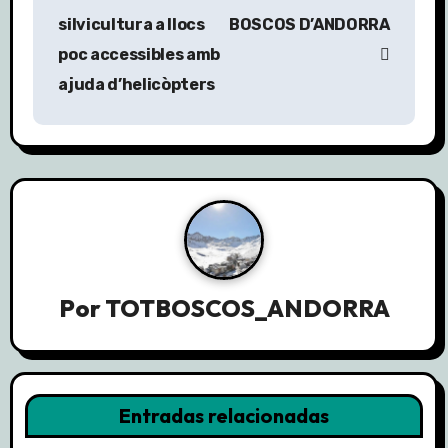
a
silvicultura a llocs
BOSCOS D’ANDORRA
v
poc accessibles amb
ajuda d’helicòpters
e
g
a
c
i
ó
Por
TOTBOSCOS_ANDORRA
n
d
Entradas relacionadas
e