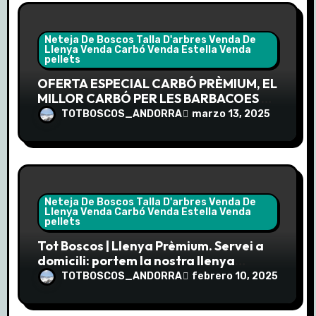
e
n
Neteja De Boscos Talla D'arbres Venda De
Llenya Venda Carbó Venda Estella Venda
pellets
t
OFERTA ESPECIAL CARBÓ PRÈMIUM, EL
r
MILLOR CARBÓ PER LES BARBACOES DE
LA PRIMAVERA
TOTBOSCOS_ANDORRA
marzo 13, 2025
a
d
a
Neteja De Boscos Talla D'arbres Venda De
s
Llenya Venda Carbó Venda Estella Venda
pellets
Tot Boscos | Llenya Prèmium. Servei a
domicili: portem la nostra llenya
prèmium directament a la teva porta.
TOTBOSCOS_ANDORRA
febrero 10, 2025