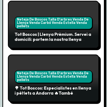
Neteja De Boscos Talla D'arbres Venda De
Llenya Venda Carbó Venda Estella Venda
pellets
Tot Boscos | Llenya Prèmium. Servei a
domicili: portem la nostra llenya
prèmium directament a la teva
porta.
Neteja De Boscos Talla D'arbres Venda De
Llenya Venda Carbó Venda Estella Venda
pellets
🌳 Tot Boscos: Especialistes en llenya
i pèl·lets a Andorra 🔥També
comercialitzem els pèl·lets “Enerbío”