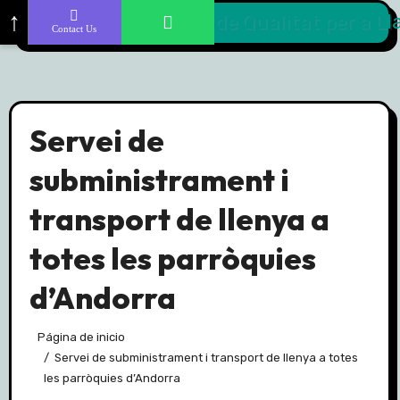
Skip
↑
Contact Us
to
content
Servei de
subministrament i
transport de llenya a
totes les parròquies
d’Andorra
Página de inicio
Servei de subministrament i transport de llenya a totes
les parròquies d’Andorra