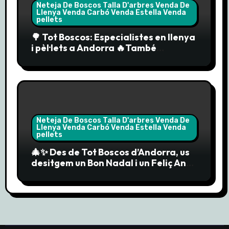
Neteja De Boscos Talla D'arbres Venda De
Llenya Venda Carbó Venda Estella Venda
pellets
🌳 Tot Boscos: Especialistes en llenya
i pèl·lets a Andorra 🔥També
comercialitzem els pèl·lets “Enerbío”
Neteja De Boscos Talla D'arbres Venda De
Llenya Venda Carbó Venda Estella Venda
pellets
🎄✨ Des de Tot Boscos d’Andorra, us
desitgem un Bon Nadal i un Feliç Any
Nou 2025! 🎉🔥